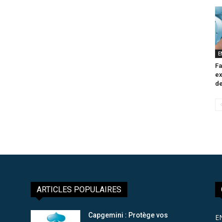
E
Fa
ex
de
ARTICLES POPULAIRES
Capgemini : Protège vos
E