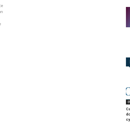
ce
un
e
E
Ca
do
cy