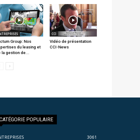
NTREPRISES
CCI
ctum Group: Nos
Vidéo de présentation
pertises du leasing et
CCI-News
 la gestion de...
CATÉGORIE POPULAIRE
NTREPRISES
3061