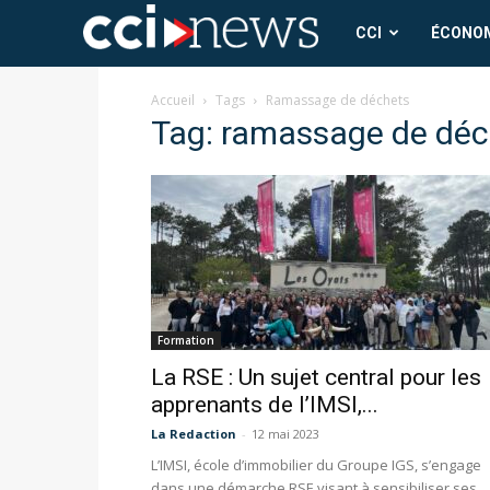
CCI
CCI
ÉCONO
News
Accueil
Tags
Ramassage de déchets
Tag: ramassage de déc
Formation
La RSE : Un sujet central pour les
apprenants de l’IMSI,...
La Redaction
-
12 mai 2023
L’IMSI, école d’immobilier du Groupe IGS, s’engage
dans une démarche RSE visant à sensibiliser ses