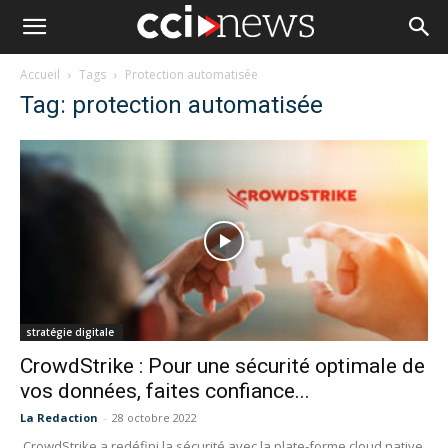
Accueil
Tags
Protection automatisée
Tag: protection automatisée
stratégie digitale
CrowdStrike : Pour une sécurité optimale de
vos données, faites confiance...
La Redaction
-
28 octobre 2022
CrowdStrike a redéfini la sécurité avec la plate-forme cloud native