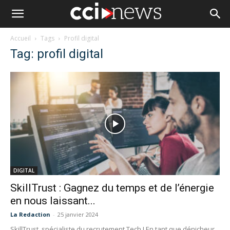
Accueil
Tags
Profil digital
Tag: profil digital
DIGITAL
SkillTrust : Gagnez du temps et de l’énergie
en nous laissant...
La Redaction
-
25 janvier 2024
SkillTrust, spécialiste du recrutement Tech ! En tant que dénicheur