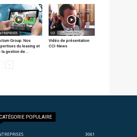
NTREPRISES
CCI
ctum Group: Nos
Vidéo de présentation
pertises du leasing et
CCI-News
 la gestion de...
CATÉGORIE POPULAIRE
NTREPRISES
3061