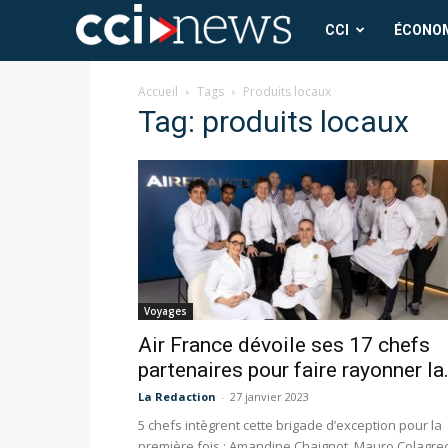
CCI
CCI
ÉCONO
News
Accueil
Tags
Produits locaux
Tag: produits locaux
Voyages
Air France dévoile ses 17 chefs
partenaires pour faire rayonner la.
La Redaction
-
27 janvier 2023
5 chefs intègrent cette brigade d’exception pour la
première fois : Amandine Chaignot, Mauro Colagre