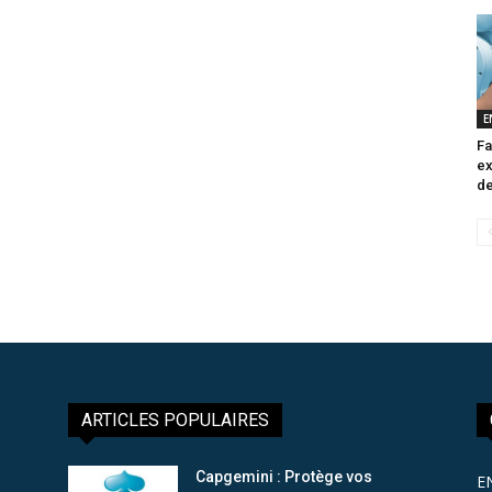
E
Fa
ex
de
ARTICLES POPULAIRES
Capgemini : Protège vos
E