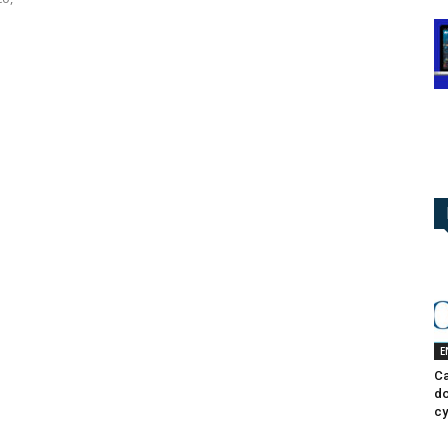
E
Ca
do
cy