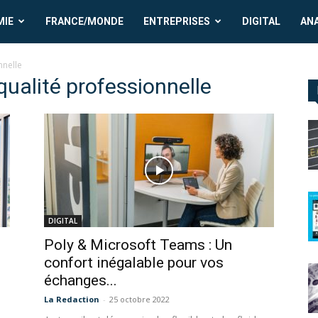
MIE
FRANCE/MONDE
ENTREPRISES
DIGITAL
AN
nnelle
qualité professionnelle
DIGITAL
Poly & Microsoft Teams : Un
confort inégalable pour vos
échanges...
La Redaction
-
25 octobre 2022