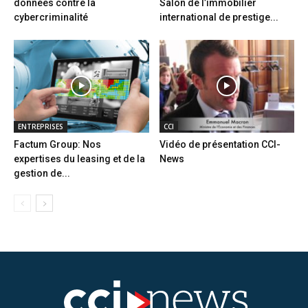
données contre la
Salon de l’immobilier
cybercriminalité
international de prestige...
ENTREPRISES
CCI
Factum Group: Nos
Vidéo de présentation CCI-
expertises du leasing et de la
News
gestion de...