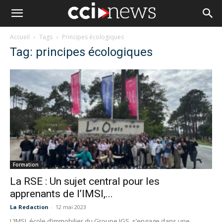
Accueil
Tags
Principes écologiques
Tag: principes écologiques
Formation
La RSE : Un sujet central pour les
apprenants de l’IMSI,...
La Redaction
-
12 mai 2023
L’IMSI, école d’immobilier du Groupe IGS, s’engage dans une