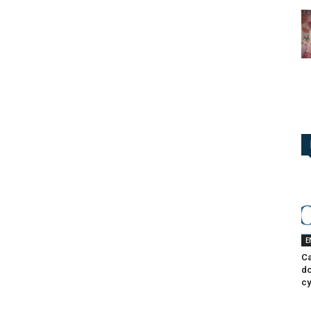
E
Ca
do
cy