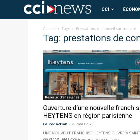
CCI
CCI
ÉCONO
News
Accueil
Tags
Prestations de conseil sur-mesure
Tag: prestations de co
Réseaux d'enseignes
Ouverture d’une nouvelle franchis
HEYTENS en région parisienne
La Redaction
-
23 mars 2023
UNE NOUVELLE FRANCHISE HEYTENS OUVRE À SAINT
GERMAIN-EN-LAYE Heytens poursuit son