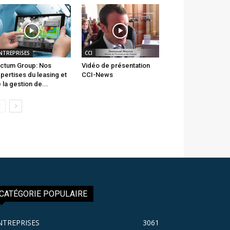
NTREPRISES
CCI
ctum Group: Nos
Vidéo de présentation
pertises du leasing et
CCI-News
 la gestion de...
CATÉGORIE POPULAIRE
NTREPRISES
3061