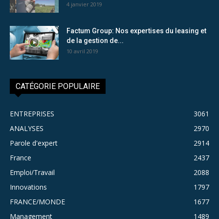
4 janvier 2019
Factum Group: Nos expertises du leasing et
de la gestion de...
10 avril 2019
CATÉGORIE POPULAIRE
ENTREPRISES
3061
ANALYSES
2970
Parole d'expert
2914
France
2437
Emploi/Travail
2088
Innovations
1797
FRANCE/MONDE
1677
Management
1489