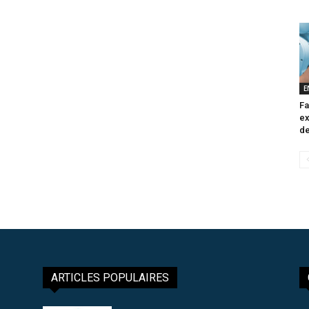
E
Fa
ex
de
ARTICLES POPULAIRES