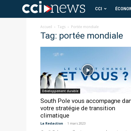
CCI
CCI
ÉCONO
News
Accueil
Tags
Portée mondiale
Tag: portée mondiale
Développement durable
South Pole vous accompagne da
votre stratégie de transition
climatique
La Redaction
-
1 mars 2023