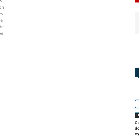
es
ion
es
ue
de
ée
E
Ca
do
cy