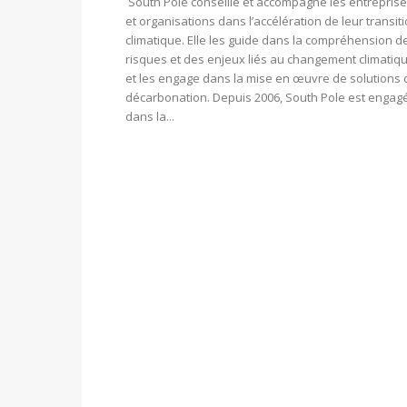
South Pole conseille et accompagne les entrepris
et organisations dans l’accélération de leur transit
climatique. Elle les guide dans la compréhension d
risques et des enjeux liés au changement climatiq
et les engage dans la mise en œuvre de solutions 
décarbonation. Depuis 2006, South Pole est engag
dans la...