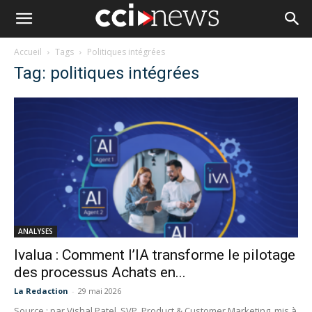
Accueil
Tags
Politiques intégrées
Tag: politiques intégrées
ANALYSES
Ivalua : Comment l’IA transforme le pilotage
des processus Achats en...
La Redaction
-
29 mai 2026
Source : par Vishal Patel, SVP, Product & Customer Marketing, mis à