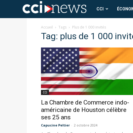
CCI
CCI
ÉCONO
News
Accueil
Tags
Plus de 1 000 invités
Tag: plus de 1 000 invi
CCI
La Chambre de Commerce indo-
américaine de Houston célèbre
ses 25 ans
Capucine Peltier
-
2 octobre 2024