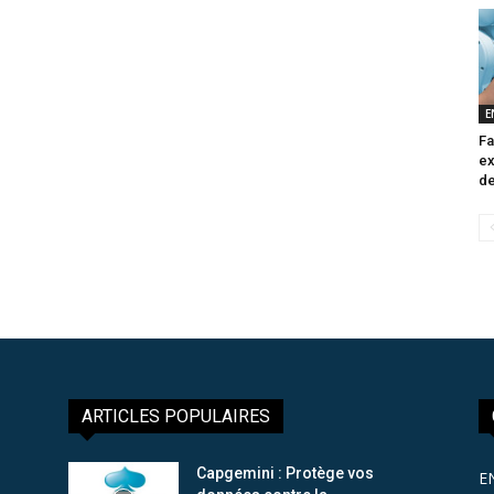
E
Fa
ex
de
ARTICLES POPULAIRES
Capgemini : Protège vos
E