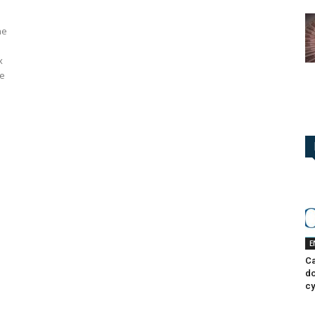
ne
x
ce
E
Ca
do
cy