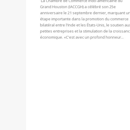
La Chambre de Commerce indo-américaine du
Grand Houston (IACCGH) a célébré son 25e
anniversaire le 21 septembre dernier, marquant u
étape importante dans la promotion du commerce
bilatéral entre l'Inde et les États-Unis, le soutien au
petites entreprises et la stimulation de la croissan
économique. «C'est avec un profond honneur...