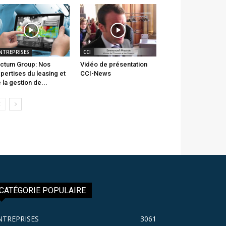
NTREPRISES
CCI
ctum Group: Nos
Vidéo de présentation
pertises du leasing et
CCI-News
 la gestion de...
CATÉGORIE POPULAIRE
NTREPRISES
3061