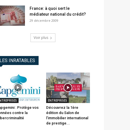
France: à quoi sert le
médiateur national du crédit?
29 décembre 2009
Voir plus
LES INRATABLES
NTREPRISES
ENTREPRISES
pgemini : Protège vos
Découvrez la 1ère
nnées contre la
édition du Salon de
bercriminalité
l’immobilier international
de prestige...