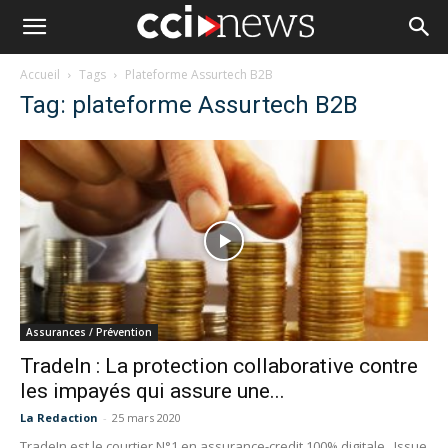
Accueil
Tags
Plateforme Assurtech B2B
Tag: plateforme Assurtech B2B
Assurances / Prévention
TradeIn : La protection collaborative contre
les impayés qui assure une...
La Redaction
-
25 mars 2020
TradeIn est le courtier N°1 en assurance-credit 100% digitale Issue