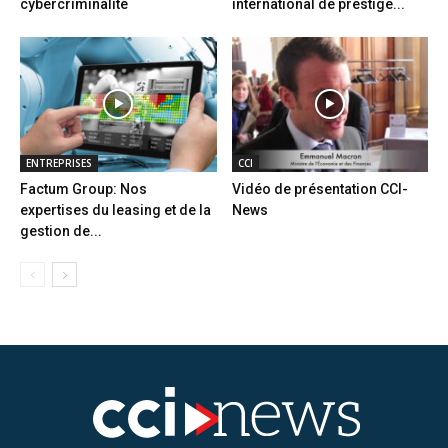
cybercriminalité
international de prestige...
ENTREPRISES
CCI
Factum Group: Nos
Vidéo de présentation CCI-
expertises du leasing et de la
News
gestion de...