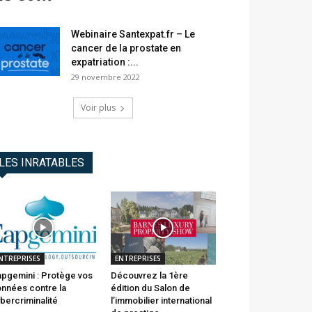
Webinaire Santexpat.fr – Le
cancer de la prostate en
expatriation :...
29 novembre 2022
Voir plus
LES INRATABLES
NTREPRISES
ENTREPRISES
pgemini : Protège vos
Découvrez la 1ère
nnées contre la
édition du Salon de
bercriminalité
l’immobilier international