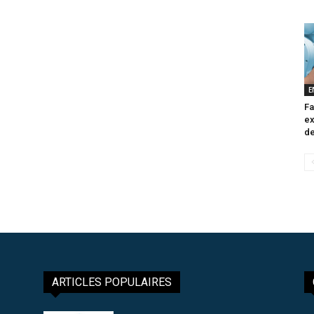
E
Fa
ex
de
ARTICLES POPULAIRES