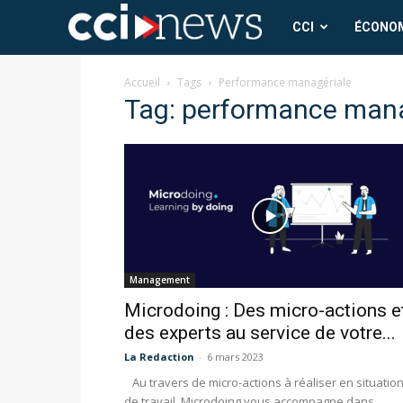
CCI
CCI
ÉCONO
News
Accueil
Tags
Performance managériale
Tag: performance mana
Management
Microdoing : Des micro-actions e
des experts au service de votre...
La Redaction
-
6 mars 2023
Au travers de micro-actions à réaliser en situatio
de travail, Microdoing vous accompagne dans