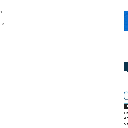
en
 de
E
Ca
do
cy