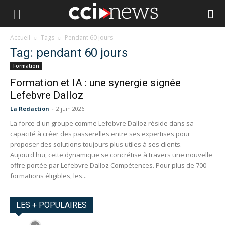
Accueil
Tags
Pendant 60 jours
Tag: pendant 60 jours
Formation
Formation et IA : une synergie signée
Lefebvre Dalloz
La Redaction
-
2 juin 2026
La force d'un groupe comme Lefebvre Dalloz réside dans sa
capacité à créer des passerelles entre ses expertises pour
proposer des solutions toujours plus utiles à ses clients.
Aujourd'hui, cette dynamique se concrétise à travers une nouvelle
offre portée par Lefebvre Dalloz Compétences. Pour plus de 700
formations éligibles, les...
LES + POPULAIRES