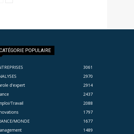
CATÉGORIE POPULAIRE
NTREPRISES
3061
NALYSES
2970
role d'expert
2914
rance
2437
ploi/Travail
2088
novations
1797
RANCE/MONDE
1677
anagement
1489