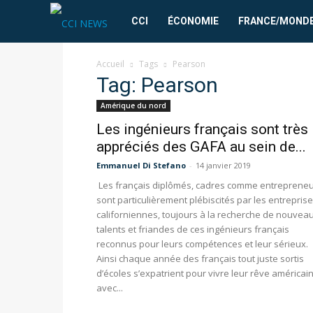
CCI
CCI
ÉCONOMIE
FRANCE/MOND
News
Accueil
Tags
Pearson
Tag: Pearson
Amérique du nord
Les ingénieurs français sont très
appréciés des GAFA au sein de...
Emmanuel Di Stefano
-
14 janvier 2019
Les français diplômés, cadres comme entreprene
sont particulièrement plébiscités par les entrepris
californiennes, toujours à la recherche de nouvea
talents et friandes de ces ingénieurs français
reconnus pour leurs compétences et leur sérieux.
Ainsi chaque année des français tout juste sortis
d’écoles s’expatrient pour vivre leur rêve américai
avec...