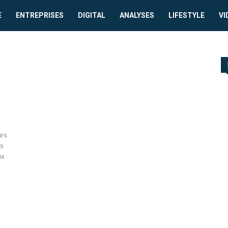
E
ENTREPRISES
DIGITAL
ANALYSES
LIFESTYLE
VI
urs
es
ux
n