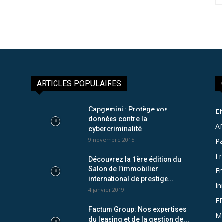
ARTICLES POPULAIRES
Capgemini : Protège vos
E
données contre la
A
cybercriminalité
9 novembre 2015
Pa
F
Découvrez la 1ère édition du
Salon de l’immobilier
Em
international de prestige...
In
4 janvier 2019
F
Factum Group: Nos expertises
M
du leasing et de la gestion de...