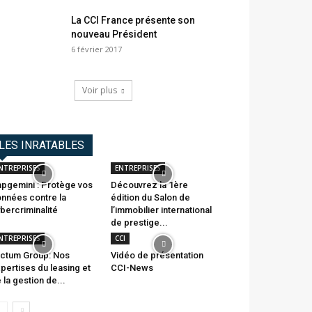
La CCI France présente son
nouveau Président
6 février 2017
Voir plus
LES INRATABLES
NTREPRISES
ENTREPRISES
pgemini : Protège vos
Découvrez la 1ère
nnées contre la
édition du Salon de
bercriminalité
l’immobilier international
de prestige...
NTREPRISES
CCI
ctum Group: Nos
Vidéo de présentation
pertises du leasing et
CCI-News
 la gestion de...