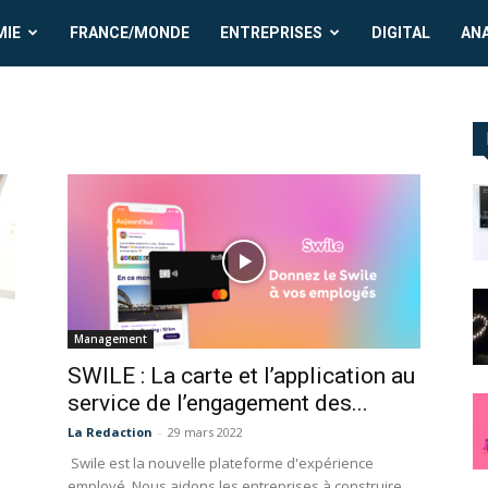
MIE
FRANCE/MONDE
ENTREPRISES
DIGITAL
AN
Management
SWILE : La carte et l’application au
service de l’engagement des...
La Redaction
-
29 mars 2022
Swile est la nouvelle plateforme d'expérience
employé. Nous aidons les entreprises à construire