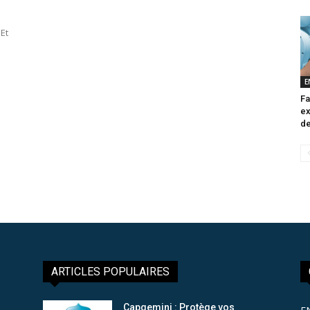
Et
E
Fa
ex
de
ARTICLES POPULAIRES
Capgemini : Protège vos