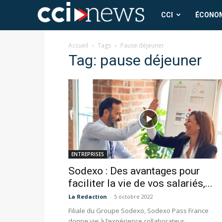
CCI
CCI
ÉCONO
News
Accueil
Tags
Pause déjeuner
Tag: pause déjeuner
ENTREPRISES
Sodexo : Des avantages pour
faciliter la vie de vos salariés,...
La Redaction
-
5 octobre 2022
Filiale du Groupe Sodexo, Sodexo Pass France
donne vie à l’expérience collaborateur