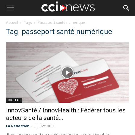
Accueil
Tags
Passeport santé numérique
Tag: passeport santé numérique
DIGITAL
InnovSanté / InnovHealth : Fédérer tous les
acteurs de la santé...
La Redaction
-
9 juillet 2018
Premier passeport de santé numérique international, le