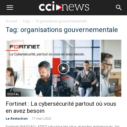
Accueil
Tags
Organisations gouvernementale
Tag: organisations gouvernementale
DIGITAL
Fortinet : La cybersécurité partout où vous
en avez besoin
La Redaction
-
17 mars 2023
Fortinet (NASDAQ : FTNT) sécurise les plus grandes entreprises, les