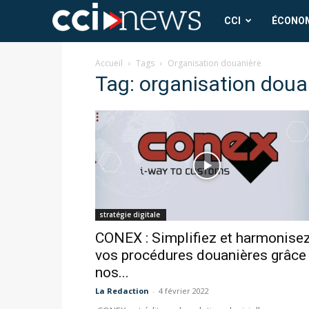
CCI
CCI
ÉCONO
News
Accueil
Tags
Organisation douanière
Tag: organisation doua
stratégie digitale
CONEX : Simplifiez et harmonise
vos procédures douanières grâce
nos...
La Redaction
-
4 février 2022