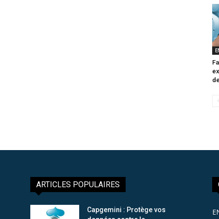
E
Fa
ex
de
ARTICLES POPULAIRES
Capgemini : Protège vos
E