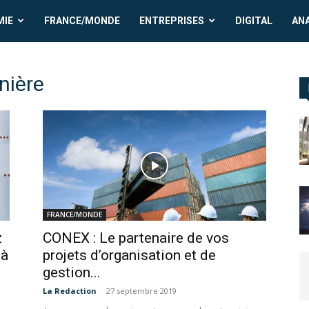
MIE
FRANCE/MONDE
ENTREPRISES
DIGITAL
AN
nière
FRANCE/MONDE
z
CONEX : Le partenaire de vos
 à
projets d’organisation et de
gestion...
La Redaction
-
27 septembre 2019