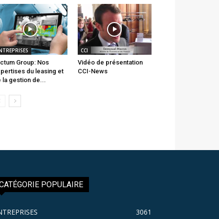
NTREPRISES
CCI
ctum Group: Nos
Vidéo de présentation
pertises du leasing et
CCI-News
 la gestion de...
CATÉGORIE POPULAIRE
NTREPRISES
3061