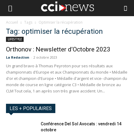
Accueil
Tags
Optimiser la récupération
Tag: optimiser la récupération
LIFESTYLE
Orthonov : Newsletter d’Octobre 2023
La Redaction
-
2 octobre 2023
Un grand bravo à Thomas Peyroton pour ses résultats aux
championnats d'Europe et aux Championnats du monde • Médaille
d'or et champion d'Europe • Médaille d'argent et vice- champion du
monde de course en ligne catégorie C3 • Médaille de bronze au
CLM Tout cela, 1 an après son très grave accident. Un...
LES + POPULAIRES
Conférence Del Sol Avocats : vendredi 14
octobre