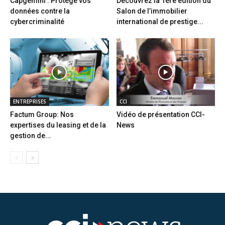
Capgemini : Protège vos
Découvrez la 1ère édition du
données contre la
Salon de l’immobilier
cybercriminalité
international de prestige...
ENTREPRISES
CCI
Factum Group: Nos
Vidéo de présentation CCI-
expertises du leasing et de la
News
gestion de...