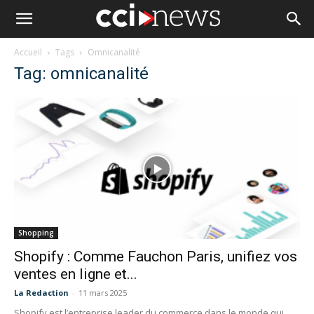
Accueil
Tags
Omnicanalité
Tag: omnicanalité
Shopping
Shopify : Comme Fauchon Paris, unifiez vos
ventes en ligne et...
La Redaction
-
11 mars 2025
Shopify est l’entreprise leader du commerce dans le monde qui