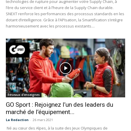
technologies de rupture pour augmenter votre Supply Chain, à
l’ère du service client et à l’heure de la Supply Chain durable.
SNEXT renforce les performances des processus standards en les
dotant d’intelligence. Grâce à l’APIsation, la Smartification s’intègre
harmonieusement avec les processus existants....
Réseaux d'enseignes
GO Sport : Rejoignez l’un des leaders du
marché de l’équipement...
La Redaction
-
26 mars 2021
Né au cœur des Alpes, à la suite des Jeux Olympiques de