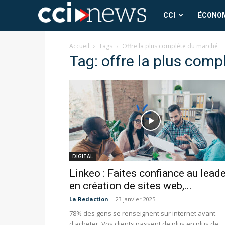
CCI
CCI
ÉCONO
News
Accueil
Tags
Offre la plus complète du marché
Tag: offre la plus com
DIGITAL
Linkeo : Faites confiance au leade
en création de sites web,...
La Redaction
-
23 janvier 2025
78% des gens se renseignent sur internet avant
d'acheter. Vos clients passent de plus en plus de