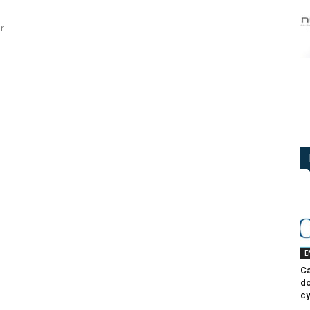
r
E
Ca
do
cy