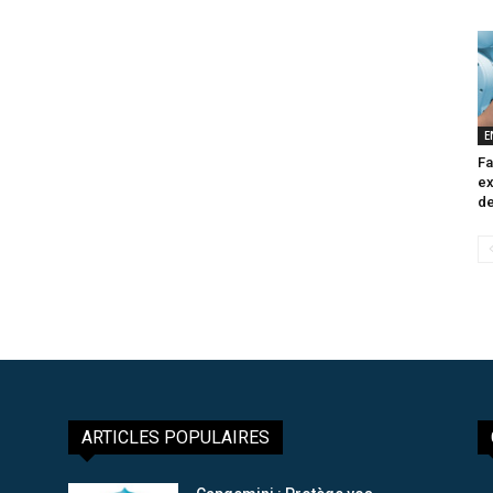
E
Fa
ex
de
ARTICLES POPULAIRES