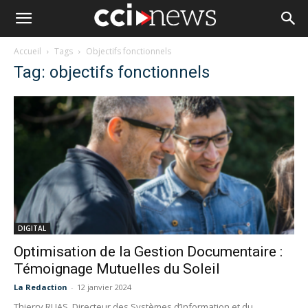
Accueil
Tags
Objectifs fonctionnels
Tag: objectifs fonctionnels
DIGITAL
Optimisation de la Gestion Documentaire :
Témoignage Mutuelles du Soleil
La Redaction
-
12 janvier 2024
Thierry RUAS, Directeur des Systèmes d’Information et du