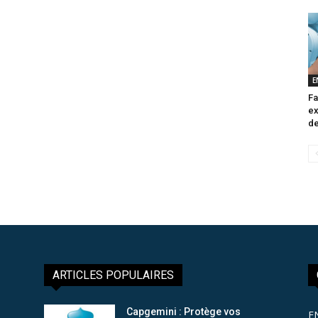
E
Fa
ex
de
ARTICLES POPULAIRES
Capgemini : Protège vos
E