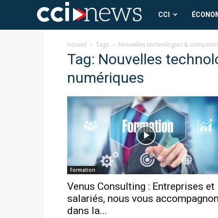
CCI
CCI
ÉCONO
News
Accueil
Tags
Nouvelles technologies & compéte
Tag: Nouvelles techno
numériques
Formation
Venus Consulting : Entreprises et
salariés, nous vous accompagno
dans la...