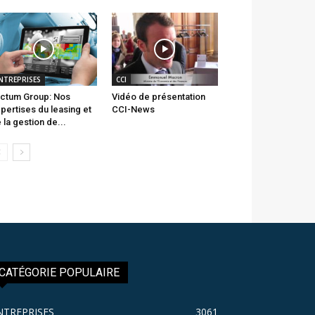
NTREPRISES
CCI
ctum Group: Nos
Vidéo de présentation
pertises du leasing et
CCI-News
 la gestion de...
CATÉGORIE POPULAIRE
NTREPRISES
3061