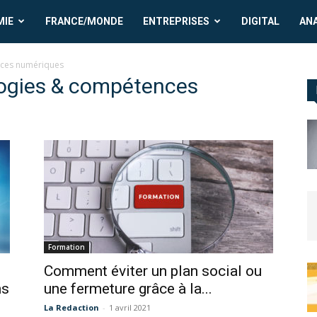
MIE
FRANCE/MONDE
ENTREPRISES
DIGITAL
AN
nces numériques
logies & compétences
Formation
Comment éviter un plan social ou
ns
une fermeture grâce à la...
La Redaction
-
1 avril 2021