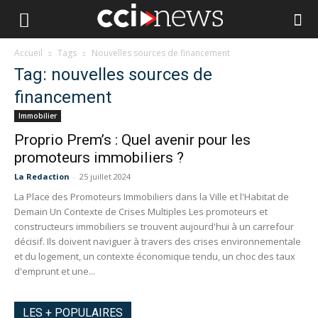
Accueil
Tags
Nouvelles sources de financement
Tag: nouvelles sources de
financement
Immobilier
Proprio Prem’s : Quel avenir pour les
promoteurs immobiliers ?
La Redaction
-
25 juillet 2024
La Place des Promoteurs Immobiliers dans la Ville et l'Habitat de
Demain Un Contexte de Crises Multiples Les promoteurs et
constructeurs immobiliers se trouvent aujourd'hui à un carrefour
décisif. Ils doivent naviguer à travers des crises environnementale
et du logement, un contexte économique tendu, un choc des taux
d'emprunt et une...
LES + POPULAIRES