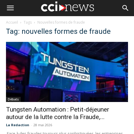
Accueil
Tags
Nouvelles formes de fraude
Tag: nouvelles formes de fraude
Débats
Tungsten Automation : Petit-déjeuner
autour de la lutte contre la Fraude,...
La Redaction
-
28 mai 2026
Face à des fraudes toujours plus sophistiquées, les entreprises