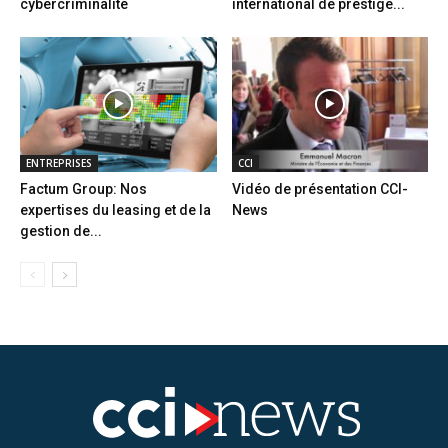
cybercriminalité
international de prestige...
ENTREPRISES
CCI
Factum Group: Nos
Vidéo de présentation CCI-
expertises du leasing et de la
News
gestion de...