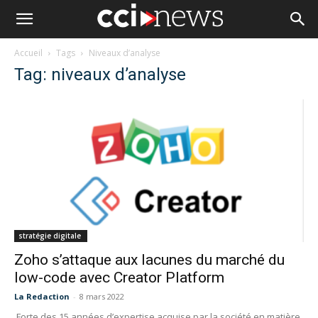
Accueil
Tags
Niveaux d’analyse
Tag: niveaux d’analyse
stratégie digitale
Zoho s’attaque aux lacunes du marché du
low-code avec Creator Platform
La Redaction
-
8 mars 2022
Forte des 15 années d’expertise acquise par la société en matière