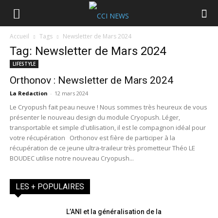
Accueil
Tags
Newsletter de Mars 2024
Tag: Newsletter de Mars 2024
LIFESTYLE
Orthonov : Newsletter de Mars 2024
La Redaction
-
12 mars 2024
Le Cryopush fait peau neuve ! Nous sommes très heureux de vous
présenter le nouveau design du module Cryopush. Léger,
transportable et simple d'utilisation, il est le compagnon idéal pour
votre récupération Orthonov est fière de participer à la
récupération de ce jeune ultra-traileur très prometteur Théo LE
BOUDEC utilise notre nouveau Cryopush...
LES + POPULAIRES
L’ANI et la généralisation de la