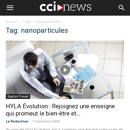
Accueil
Tags
Nanoparticules
Tag: nanoparticules
Emploi/Travail
HYLA Évolution : Rejoignez une enseigne
qui promeut le bien-être et...
La Redaction
-
7 novembre 2024
Au sein de Hyla Évolution, nous sommes une équipe composée de