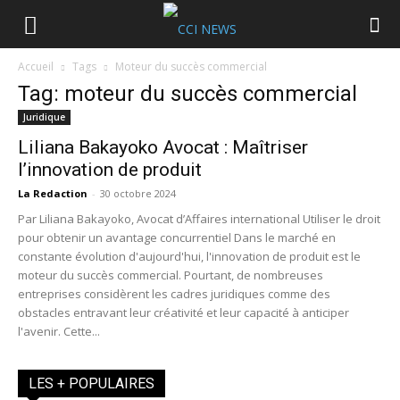
Accueil
Tags
Moteur du succès commercial
Tag: moteur du succès commercial
Juridique
Liliana Bakayoko Avocat : Maîtriser
l’innovation de produit
La Redaction
-
30 octobre 2024
Par Liliana Bakayoko, Avocat d’Affaires international Utiliser le droit
pour obtenir un avantage concurrentiel Dans le marché en
constante évolution d'aujourd'hui, l'innovation de produit est le
moteur du succès commercial. Pourtant, de nombreuses
entreprises considèrent les cadres juridiques comme des
obstacles entravant leur créativité et leur capacité à anticiper
l'avenir. Cette...
LES + POPULAIRES