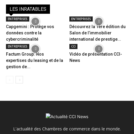
LES INRATABLES
ENTREPRISES
ENTREPRISES
Capgemini : Protège vos
Découvrez la 1ère édition du
données contre la
Salon de l’immobilier
cybercriminalité
international de prestige...
ENTREPRISES
CCI
Factum Group: Nos
Vidéo de présentation CCI-
expertises du leasing et de la
News
gestion de...
L'actualité des Chambres de commerce dans le monde.