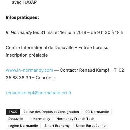
avec l’UGAP
Infos pratiques :
In Normandy
les
31 mai et 1er juin 2018 – de 9 h 30 à 18 h
Centre International de Deauville – Entrée libre sur
inscription préalable
www.in-normandy.com
—
Contact : Renaud Kempf
– T. 02
35 88 38 39 – Courriel :
renaud.kempf@normandie.cci.fr
TAGS
Caisse des Dépôts et Consignation
CCI Normandie
Deauville
In Normandy
Normandy French Tech
région Normandie
Smart Economy
Union Européenne