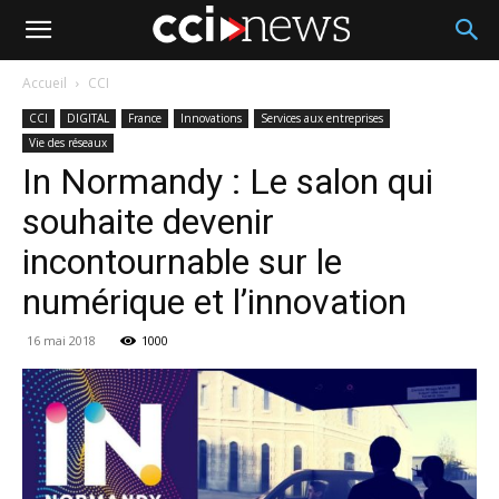
Accueil
CCI
CCI
DIGITAL
France
Innovations
Services aux entreprises
Vie des réseaux
In Normandy : Le salon qui
souhaite devenir
incontournable sur le
numérique et l’innovation
16 mai 2018
1000