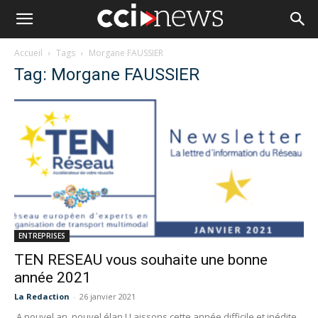
Accueil
Tags
Morgane FAUSSIER
Tag: Morgane FAUSSIER
ENTREPRISES
TEN RESEAU vous souhaite une bonne
année 2021
La Redaction
-
26 janvier 2021
A nouvel an, nouvel élan ! Laissons cette année difficile et inédite