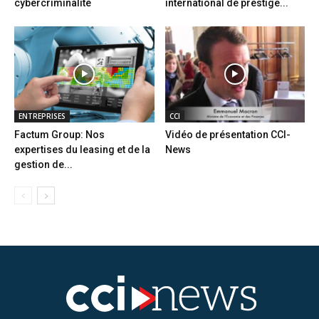
cybercriminalité
international de prestige...
ENTREPRISES
CCI
Factum Group: Nos
Vidéo de présentation CCI-
expertises du leasing et de la
News
gestion de...