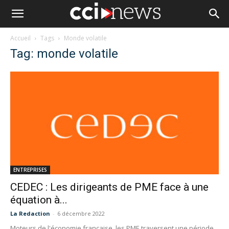
Accueil
Tags
Monde volatile
Tag: monde volatile
ENTREPRISES
CEDEC : Les dirigeants de PME face à une
équation à...
La Redaction
-
6 décembre 2022
Moteurs de l'économie française, les PME traversent une période