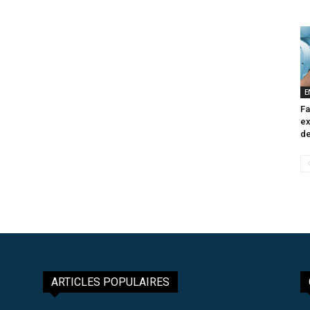
E
Fa
ex
de
ARTICLES POPULAIRES