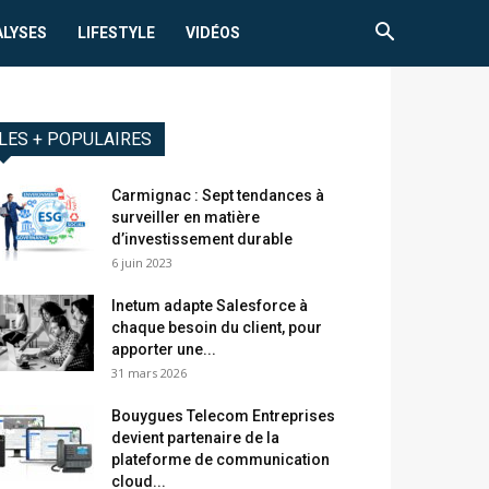
ALYSES
LIFESTYLE
VIDÉOS
LES + POPULAIRES
Carmignac : Sept tendances à
surveiller en matière
d’investissement durable
6 juin 2023
Inetum adapte Salesforce à
chaque besoin du client, pour
apporter une...
31 mars 2026
Bouygues Telecom Entreprises
devient partenaire de la
plateforme de communication
cloud...