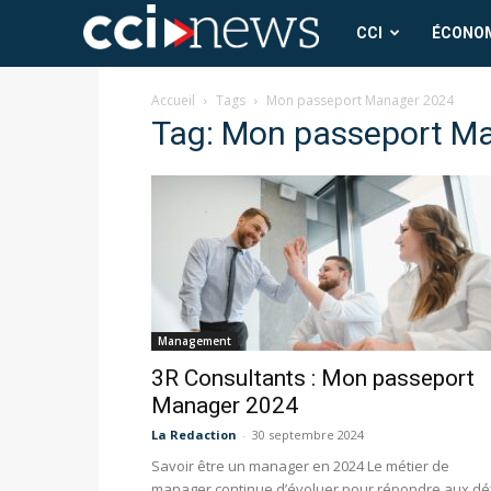
CCI
CCI
ÉCONO
News
Accueil
Tags
Mon passeport Manager 2024
Tag: Mon passeport M
Management
3R Consultants : Mon passeport
Manager 2024
La Redaction
-
30 septembre 2024
Savoir être un manager en 2024 Le métier de
manager continue d’évoluer pour répondre aux dé