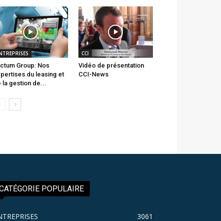
NTREPRISES
CCI
ctum Group: Nos
Vidéo de présentation
pertises du leasing et
CCI-News
 la gestion de...
CATÉGORIE POPULAIRE
NTREPRISES
3061