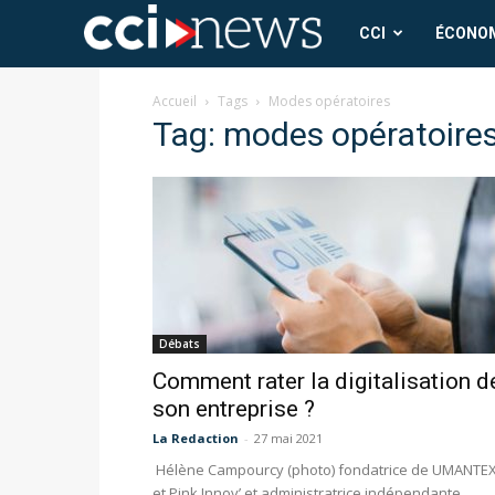
CCI
CCI
ÉCONO
News
Accueil
Tags
Modes opératoires
Tag: modes opératoire
Débats
Comment rater la digitalisation d
son entreprise ?
La Redaction
-
27 mai 2021
Hélène Campourcy (photo) fondatrice de UMANTE
et Pink Innov’ et administratrice indépendante.