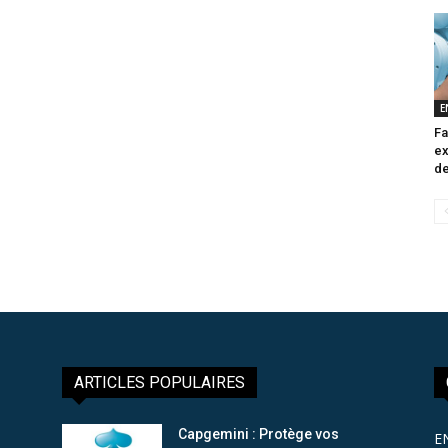
E
Fa
ex
de
ARTICLES POPULAIRES
Capgemini : Protège vos
E