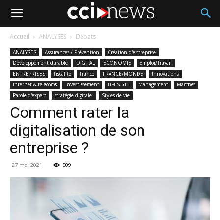
Accueil
ANALYSES
Débats
ANALYSES
Assurances / Prévention
Création d'entreprise
Développement durable
DIGITAL
ECONOMIE
Emploi/Travail
ENTREPRISES
Fiscalité
France
FRANCE/MONDE
Innovations
Internet & télécoms
Investissement
LIFESTYLE
Management
Marchés
Parole d'expert
stratégie digitale
Styles de vie
Comment rater la
digitalisation de son
entreprise ?
27 mai 2021
509