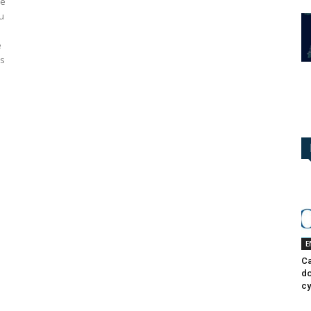
me
u
e
ns
E
Ca
do
cy