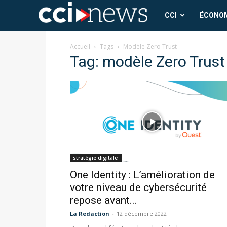
CCI
CCI
ÉCONO
News
Accueil
Tags
Modèle Zero Trust
Tag: modèle Zero Trust
stratégie digitale
One Identity : L’amélioration de
votre niveau de cybersécurité
repose avant...
La Redaction
-
12 décembre 2022