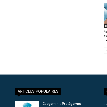
E
Fa
ex
de
ARTICLES POPULAIRES
Capgemini : Protège vos
E