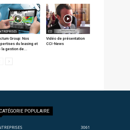
NTREPRISES
CCI
ctum Group: Nos
Vidéo de présentation
pertises du leasing et
CCI-News
 la gestion de...
CATÉGORIE POPULAIRE
NTREPRISES
3061