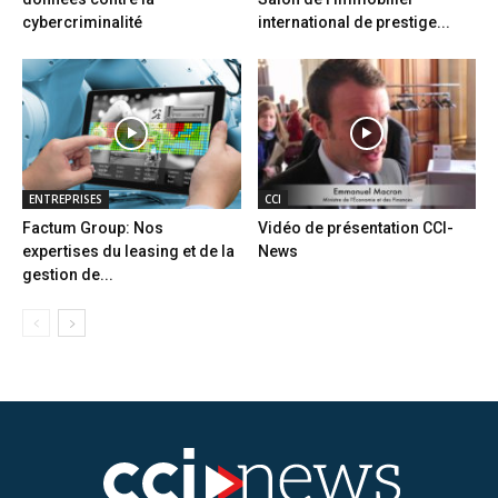
cybercriminalité
international de prestige...
ENTREPRISES
CCI
Factum Group: Nos
Vidéo de présentation CCI-
expertises du leasing et de la
News
gestion de...