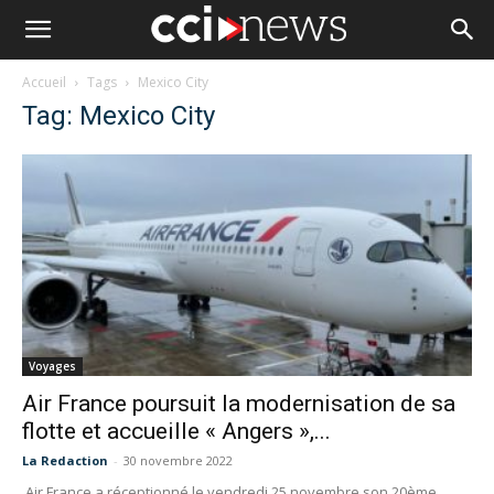
Accueil
Tags
Mexico City
Tag: Mexico City
Voyages
Air France poursuit la modernisation de sa
flotte et accueille « Angers »,...
La Redaction
-
30 novembre 2022
Air France a réceptionné le vendredi 25 novembre son 20ème