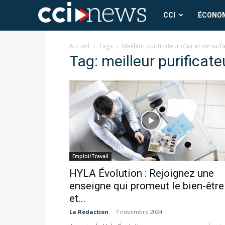
CCI
CCI
ÉCONO
News
Accueil
Tags
Meilleur purificateur d’air et de surf
Tag: meilleur purificate
Emploi/Travail
HYLA Évolution : Rejoignez une
enseigne qui promeut le bien-être
et...
La Redaction
-
7 novembre 2024