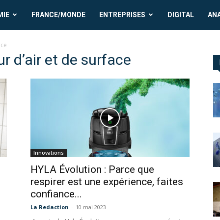
MIE
FRANCE/MONDE
ENTREPRISES
DIGITAL
AN
ace
ur d’air et de surface
Innovations
HYLA Évolution : Parce que
respirer est une expérience, faites
confiance...
La Redaction
-
10 mai 2023