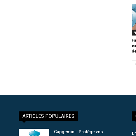
E
Fa
ex
de
ARTICLES POPULAIRES
Capgemini : Protège vos
E