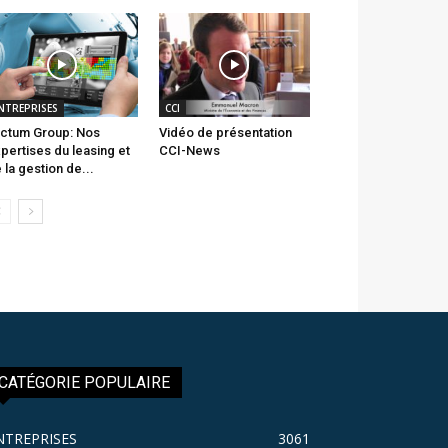
NTREPRISES
CCI
ctum Group: Nos
Vidéo de présentation
pertises du leasing et
CCI-News
 la gestion de...
CATÉGORIE POPULAIRE
NTREPRISES
3061