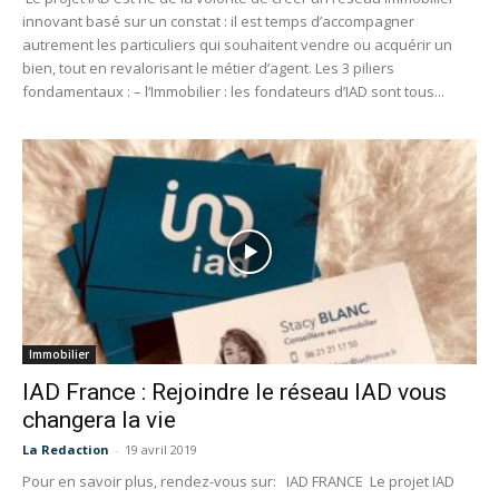
innovant basé sur un constat : il est temps d’accompagner
autrement les particuliers qui souhaitent vendre ou acquérir un
bien, tout en revalorisant le métier d’agent. Les 3 piliers
fondamentaux : – l’Immobilier : les fondateurs d’IAD sont tous...
Immobilier
IAD France : Rejoindre le réseau IAD vous
changera la vie
La Redaction
-
19 avril 2019
Pour en savoir plus, rendez-vous sur: IAD FRANCE Le projet IAD