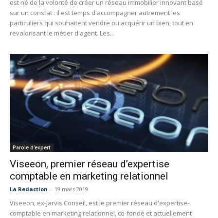
est né de la volonté de créer un réseau immobilier innovant basé
sur un constat : il est temps d'accompagner autrement les
particuliers qui souhaitent vendre ou acquérir un bien, tout en
revalorisant le métier d'agent. Les...
Parole d'expert
Viseeon, premier réseau d’expertise
comptable en marketing relationnel
La Redaction
-
19 mars 2019
Viseeon, ex-Jarvis Conseil, est le premier réseau d'expertise-
comptable en marketing relationnel, co-fondé et actuellement