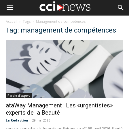
Accueil
Tags
Management de compétences
Tag: management de compétences
Parole d'expert
ataWay Management : Les «urgentistes»
experts de la Beauté
La Redaction
-
29 mai 2026
source : paru dans Informations Entreprise n°198, avril 2026 Fondé