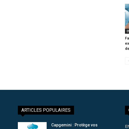
E
Fa
ex
de
ARTICLES POPULAIRES
Capgemini : Protège vos
E