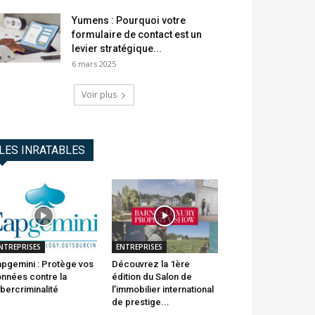
Yumens : Pourquoi votre
formulaire de contact est un
levier stratégique...
6 mars 2025
Voir plus
LES INRATABLES
NTREPRISES
ENTREPRISES
pgemini : Protège vos
Découvrez la 1ère
nnées contre la
édition du Salon de
bercriminalité
l’immobilier international
de prestige...