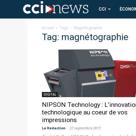
CCI
CCI
ÉCONO
News
Accueil
Tags
Magnétographie
Tag: magnétographie
DIGITAL
NIPSON Technology : L’innovatio
technologique au coeur de vos
impressions
La Redaction
-
27 septembre 2017