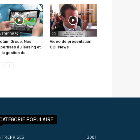
NTREPRISES
CCI
ctum Group: Nos
Vidéo de présentation
pertises du leasing et
CCI-News
 la gestion de...
CATÉGORIE POPULAIRE
NTREPRISES
3061