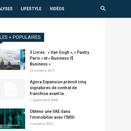
ALYSES
LIFESTYLE
VIDÉOS
LES + POPULAIRES
3 Livres : « Van Gogh », « Pastry
Paris » et « Business I$
Business »
12 octobre 2011
Agora Expansion prévoit cinq
signatures de contrat de
franchise avant la...
1 septembre 2008
Obtenir une VAE dans
l’immobilier avec l’IMSI
6 octobre 2022