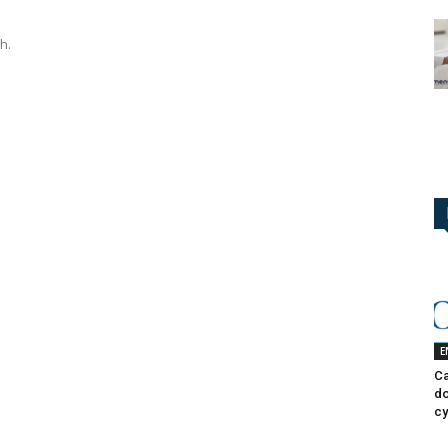
h.
E
Ca
do
cy