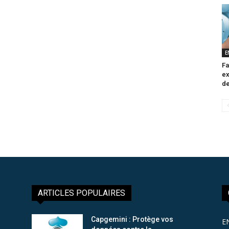
E
Fa
ex
de
ARTICLES POPULAIRES
Capgemini : Protège vos
E