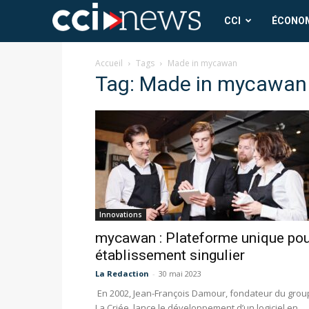
CCI
CCI
ÉCONO
News
Accueil
Tags
Made in mycawan
Tag: Made in mycawan
Innovations
mycawan : Plateforme unique pou
établissement singulier
La Redaction
-
30 mai 2023
En 2002, Jean-François Damour, fondateur du gro
La Criée, lance le développement d’un logiciel en