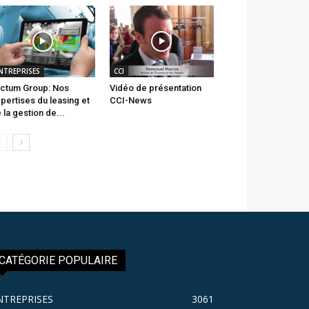
NTREPRISES
CCI
ctum Group: Nos
Vidéo de présentation
pertises du leasing et
CCI-News
 la gestion de...
CATÉGORIE POPULAIRE
NTREPRISES
3061