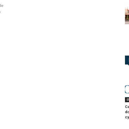
de
n
E
Ca
do
cy