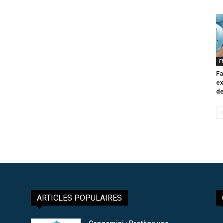
E
Fa
ex
de
ARTICLES POPULAIRES