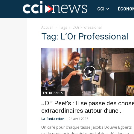
CCI
CCI
ÉCONO
News
Accueil
Tags
L’Or Professional
Tag: L’Or Professional
ENTREPRISES
JDE Peet’s : Il se passe des chos
extraordinaires autour d’une...
La Redaction
-
24 avril 2025
Un café pour chaque tasse Jacobs Douwe Egberts
est le premier industriel mondial du café, dont le