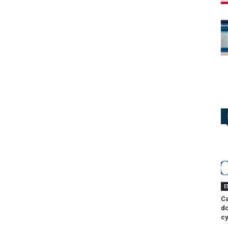
E
Ca
do
cy