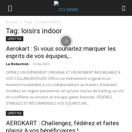
Accueil
Tags
Loisirs indoor
Tag: loisirs indoor
LIFESTYLE
Aerokart : Si vous souhaitez marquer les
esprits de vos équipes,...
La Redaction
-
6 mai 2025
OFFREZ UN ÉVÈNEMENT ORIGINAL ET UN MOMENT INOUBLIABLE À
VOS COLLABORATEURS Offrez un évènement original et un
moment inoubliable à vos collaborateurs au travers d’activités
insolites en région parisienne, tel qu’une course de karting, un vol
en soufflerie ou encore un escape game futuriste. FÉDÉREZ,
STIMULEZ ET RÉCOMPENSEZ VOS ÉQUIPES EN...
LIFESTYLE
AEROKART : Challengez, fédérez et faites
plaisir à vos bénéficiaires !