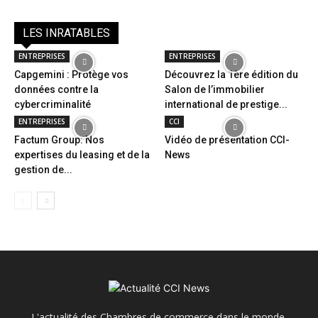
LES INRATABLES
ENTREPRISES
ENTREPRISES
Capgemini : Protège vos
Découvrez la 1ère édition du
données contre la
Salon de l’immobilier
cybercriminalité
international de prestige...
ENTREPRISES
CCI
Factum Group: Nos
Vidéo de présentation CCI-
expertises du leasing et de la
News
gestion de...
L'actualité des Chambres de commerce dans le monde.