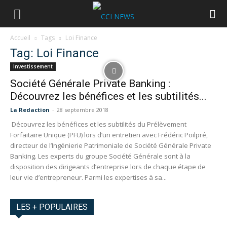
Accueil
Tags
Loi Finance
Tag: Loi Finance
Investissement
Société Générale Private Banking :
Découvrez les bénéfices et les subtilités...
La Redaction
-
28 septembre 2018
Découvrez les bénéfices et les subtilités du Prélèvement
Forfaitaire Unique (PFU) lors d’un entretien avec Frédéric Poilpré,
directeur de l’Ingénierie Patrimoniale de Société Générale Private
Banking. Les experts du groupe Société Générale sont à la
disposition des dirigeants d’entreprise lors de chaque étape de
leur vie d’entrepreneur. Parmi les expertises à sa...
LES + POPULAIRES