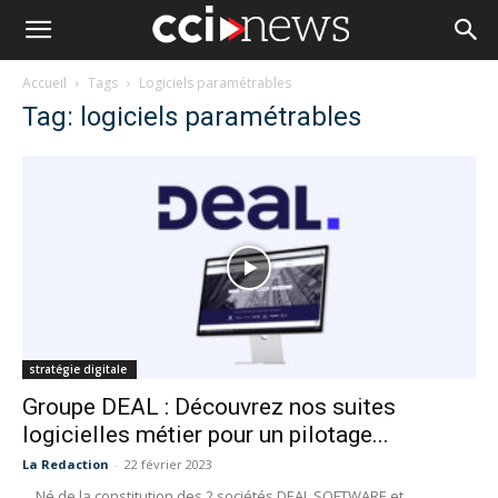
Accueil
Tags
Logiciels paramétrables
Tag: logiciels paramétrables
stratégie digitale
Groupe DEAL : Découvrez nos suites
logicielles métier pour un pilotage...
La Redaction
-
22 février 2023
Né de la constitution des 2 sociétés DEAL SOFTWARE et